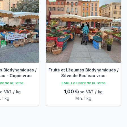
es Biodynamiques /
Fruits et Légumes Biodynamiques /
au - Copie vrac
Sève de Bouleau vrac
nt de la Terre
EARL Le Chant de la Terre
1,00 €
nc VAT / kg
inc VAT / kg
. 1 kg
Min. 1 kg