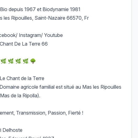
Bio depuis 1967 et Biodynamie 1981
 les Ripouilles, Saint-Nazaire 66570, Fr
JPG
PTI1LGCK.JPG
6K41AFAAFCIT-VEUJR.JPG
cebook/ Instagram/ Youtube
Chant De La Terre 66
 🌿 🌿 🌿 🌿 🌳
e Chant de la Terre
Domaine agricole familial est situé au Mas les Ripouilles
 Mas de la Ripolla).
ment, Transmission, Passion, Fierté !
i Delhoste