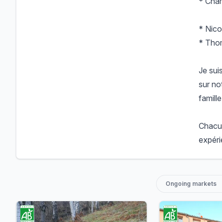
* Cha
* Nico
* Tho
Je sui
sur no
famille
Chacun
expéri
Ongoing markets