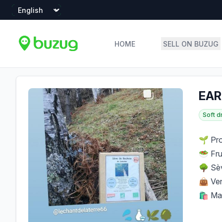
Language
HOME
SELL ON BUZUG
Profile
Profile Overview
EARL
Soft d
🌱 Pro
🥗 Fru
🌳 Sè
👜 Ven
🛍 Mar