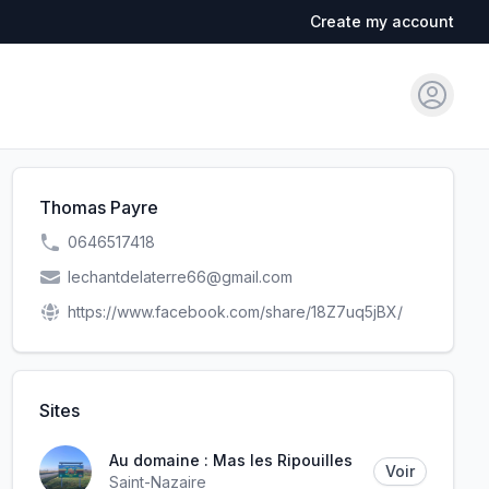
Create my account
Sign in
Thomas Payre
0646517418
lechantdelaterre66@gmail.com
https://www.facebook.com/share/18Z7uq5jBX/
Sites
Au domaine : Mas les Ripouilles
Voir
Saint-Nazaire