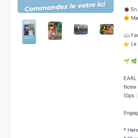
🐞 En 
🌞 Mas
/FILES/FI--1F9F-DEUFE7UIW98EFZM.JPG
/FILES/FI-XBVHC8D9WN-IQMFESXA0Q.
/FILES/FI-B53KRVSWW7FHP
/FILES/FI-LCO
📖 Fa
👉 Le 
🌱 🌿
EARL L
Notre 
(Gps :
Engage
* Henr