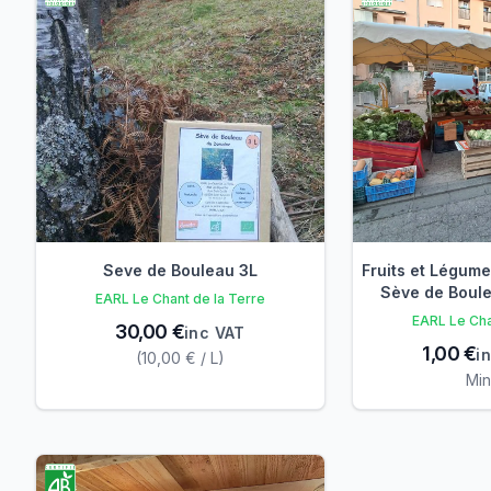
Seve de Bouleau 3L
Fruits et Légum
Sève de Boule
EARL Le Chant de la Terre
EARL Le Cha
30,00 €
inc VAT
1,00 €
i
(10,00 € / L)
Min