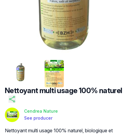
/FILES/FI-WC8UNCDAL1GNCTNOIQPHC.JPG
/FILES/FI-VKNOLPS7_-GO_LZGOILND.JP
Nettoyant multi usage 100% naturel
Cendrea Nature
See producer
Product description
Nettoyant multi usage 100% naturel, biologique et