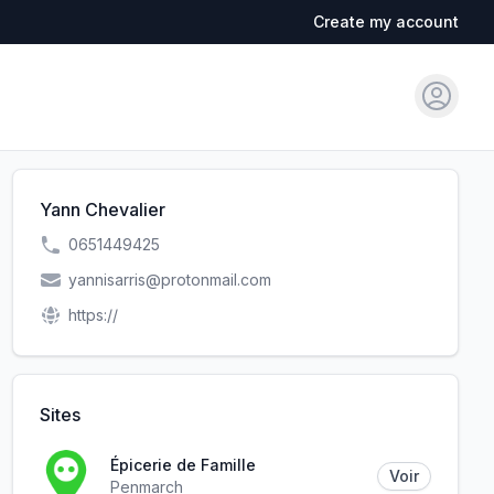
Create my account
Sign in
Yann Chevalier
0651449425
yannisarris@protonmail.com
https://
Sites
Épicerie de Famille
Voir
Penmarch