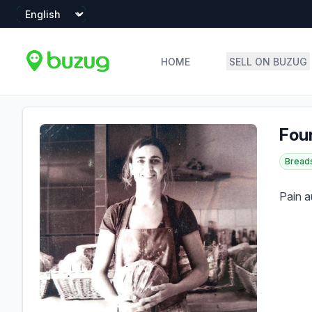
Language
HOME
SELL ON BUZUG
Profile
Profile Overview
Fou
Breads