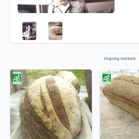
/FILES/FI-4Y5XPIC1ORJ7IBQ5TUIKM.JPG
/FILES/FI-ULSX2TRT4SUHJNFW73QZC.
Ongoing markets