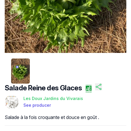
/FILES/FI-LBXP_NKRMSYXZA69QH5NV.JPG
Salade Reine des Glaces
Les Doux Jardins du Vivarais
See producer
Product description
Salade à la fois croquante et douce en goût .