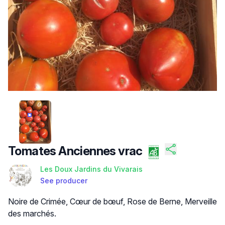
/FILES/FI-5N5PFJEJ5DH2UTUDANRBP.JPG
Tomates Anciennes vrac
Les Doux Jardins du Vivarais
See producer
Product description
Noire de Crimée, Cœur de bœuf, Rose de Berne, Merveille
des marchés.