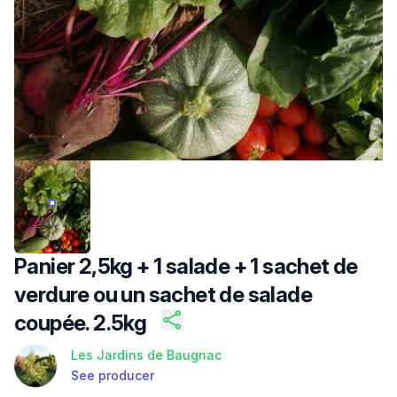
/FILES/FI-Z5RYGG7-XV41ALV0QCDPA.JPG
Panier 2,5kg + 1 salade + 1 sachet de
verdure ou un sachet de salade
coupée. 2.5kg
Les Jardins de Baugnac
See producer